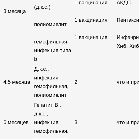
1 вакцинация
АКДС
(д.к.с.)
3 месяца
1 вакцинация
Пентакс
полиомиелит
1 вакцинация
Инфанрик
гемофильная
Хиб, Хиб
инфекция типа
b
Д.к.с.,
инфекция
4,5 месяца
2
что и при
гемофильная,
полиомиелит
Гепатит В ,
д.к.с.,
6 месяцев
инфекция
3
что и при
гемофильная,