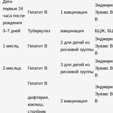
Дети
Энджерик
первые 24
Гепатит В
1 вакцинация
Эувакс В
часа после
B
рождения
3–7 дней
Туберкулез
вакцинация
БЦЖ, Б
Энджерик
2 для детей из
1 месяц
Гепатит В
Эувакс В
рисковой группы
B
Энджерик
3 для детей из
2 месяца
Гепатит В
Эувакс В
рисковой группы
B
Гепатит В
Энджерик
Эувакс В
дифтерия,
2 вакцинация
B
коклюш,
столбняк