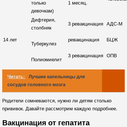
только
1 месяц.
девочкам)
Дифтерия,
3 ревакцинация
АДС-М
столбняк
14 лет
ревакцинация
БЦЖ
Туберкулез
3 ревакцинация
ОПВ
Полиомиелит
Читать:
Лучшие капельницы для
сосудов головного мозга
Родители сомневаются, нужно ли детям столько
прививок. Давайте рассмотрим каждую подробнее.
Вакцинация от гепатита