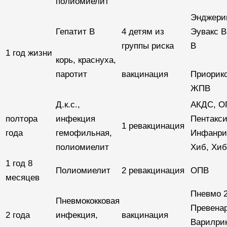
полиомиелит
Энджерик
Гепатит В
4 детям из
Эувакс В
группы риска
B
1 год жизни
корь, краснуха,
паротит
вакцинация
Приорик
ЖПВ
Д.к.с.,
АКДС, О
полтора
инфекция
Пентакси
1 ревакцинация
года
гемофильная,
Инфанрик
полиомиелит
Хиб, Хиб
1 год 8
Полиомиелит
2 ревакцинация
ОПВ
месяцев
Пневмо 2
Пневмококковая
Превенар
2 года
инфекция,
вакцинация
Варилрик