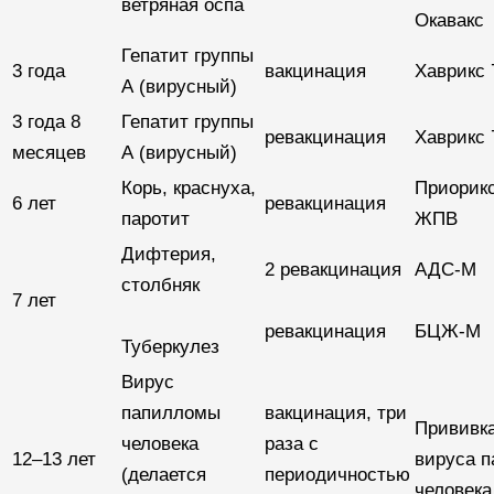
ветряная оспа
Окавакс
Гепатит группы
3 года
вакцинация
Хаврикс 
А (вирусный)
3 года 8
Гепатит группы
ревакцинация
Хаврикс 
месяцев
А (вирусный)
Корь, краснуха,
Приорик
6 лет
ревакцинация
паротит
ЖПВ
Дифтерия,
2 ревакцинация
АДС-М
столбняк
7 лет
ревакцинация
БЦЖ-М
Туберкулез
Вирус
папилломы
вакцинация, три
Прививка
человека
раза с
12–13 лет
вируса 
(делается
периодичностью
человека