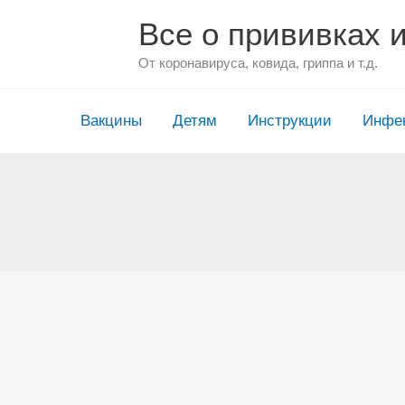
Перейти
Все о прививках 
к
содержимому
От коронавируса, ковида, гриппа и т.д.
Вакцины
Детям
Инструкции
Инфе