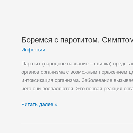
Боремся с паротитом. Симптом
Инфекции
Паротит (народное название – свинка) предст
органов организма с возможным поражением це
интоксикация организма. Заболевание вызывае
чего они воспаляются. Это первая реакция орг
Боремся
Читать далее »
с
паротитом.
Симптомы