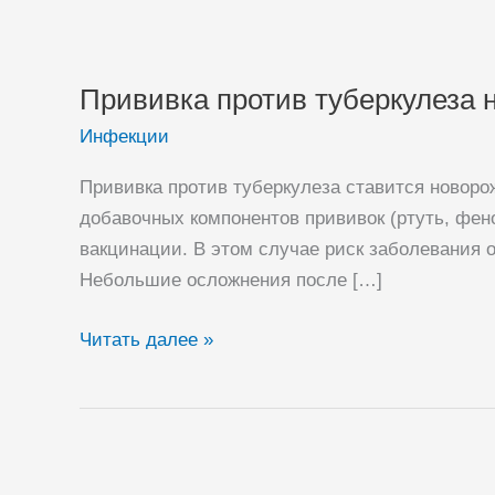
Прививка против туберкулеза
Инфекции
Прививка против туберкулеза ставится новор
добавочных компонентов прививок (ртуть, фен
вакцинации. В этом случае риск заболевания 
Небольшие осложнения после […]
Прививка
Читать далее »
против
туберкулеза
новорожденным