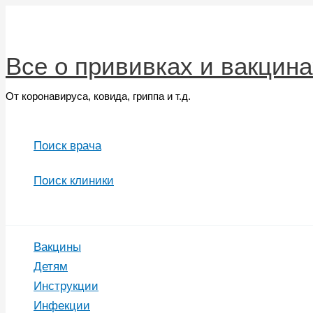
Перейти
к
содержимому
Все о прививках и вакцина
От коронавируса, ковида, гриппа и т.д.
Поиск врача
Поиск клиники
Поиск
Вакцины
Детям
Инструкции
Инфекции