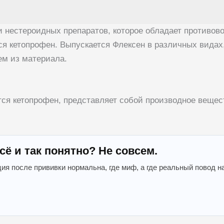
рии нестероидных препаратов, которое обладает проти
я кетопрофен. Выпускается Флексен в различных видах,
ем из материала.
тся кетопрофен, представляет собой производное вещес
сё и так понятно? Не совсем.
ция после прививки нормальна, где миф, а где реальный повод н
«Врач будущего»