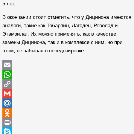
5 лет.
В окончании стоит отметить, что у Дицинона имеются
аналоги, такие как Тобарпин, Лагоден, Револад и
Этамзилат. Их можно применять, как в качестве
замены Дицинона, так и в комплексе с ним, но при
этом, не забывая о передозировке.
Email
WhatsApp
Copy
Link
Gmail
Mail.Ru
Odnoklassniki
Print