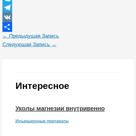
Skype
Telegram
VK
←
Предыдущая Запись
Отправить
Следующая Запись
→
Интересное
Уколы магнезии внутривенно
Инъекционные препараты