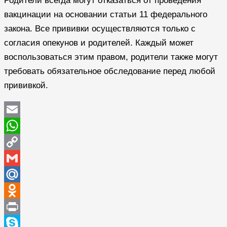
Родители всегда могут отказаться от проведения
вакцинации на основании статьи 11 федерального
закона. Все прививки осуществляются только с
согласия опекунов и родителей. Каждый может
воспользоваться этим правом, родители также могут
требовать обязательное обследование перед любой
прививкой.
Email
WhatsApp
Copy
Link
Gmail
Mail.Ru
Odnoklassniki
Print