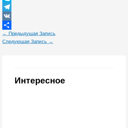
Skype
Telegram
VK
←
Предыдущая Запись
Отправить
Следующая Запись
→
Интересное