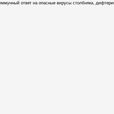
мунный ответ на опасные вирусы столбняка, дифтерии 
«Врач будущего»