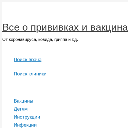
Перейти
к
содержимому
Все о прививках и вакцина
От коронавируса, ковида, гриппа и т.д.
Поиск врача
Поиск клиники
Поиск
Вакцины
Детям
Инструкции
Инфекции