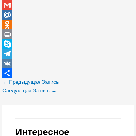
Copy
Link
Gmail
Mail.Ru
Odnoklassniki
Print
Skype
Telegram
VK
←
Предыдущая Запись
Отправить
Следующая Запись
→
Интересное