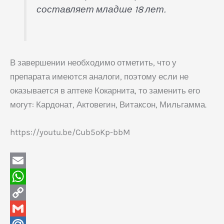
составляет младше 18 лет.
В завершении необходимо отметить, что у
препарата имеются аналоги, поэтому если не
оказывается в аптеке Кокарнита, то заменить его
могут: Кардонат, Актовегин, Витаксон, Мильгамма.
https://youtu.be/Cub5oKp-bbM
E
m
W
a
h
C