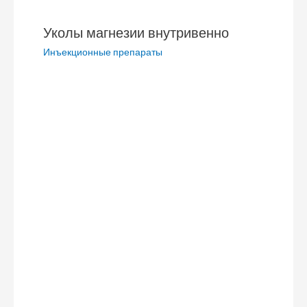
i
т
ь
Уколы магнезии внутривенно
Инъекционные препараты