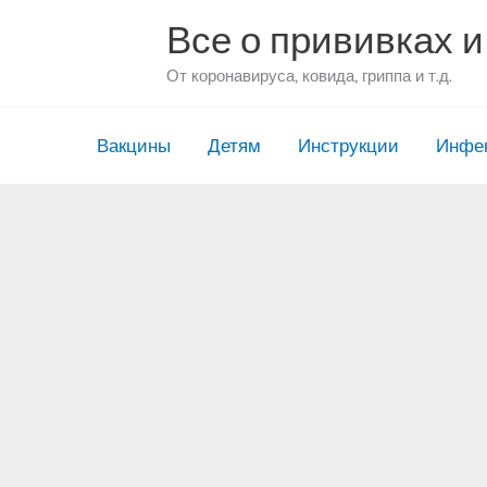
Перейти
Все о прививках и
к
содержимому
От коронавируса, ковида, гриппа и т.д.
Вакцины
Детям
Инструкции
Инфе