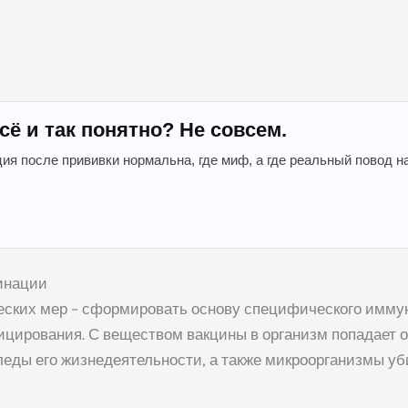
сё и так понятно? Не совсем.
ция после прививки нормальна, где миф, а где реальный повод н
инации
ских мер – сформировать основу специфического иммун
ицирования. С веществом вакцины в организм попадает о
еды его жизнедеятельности, а также микроорганизмы уб
«Врач будущего»