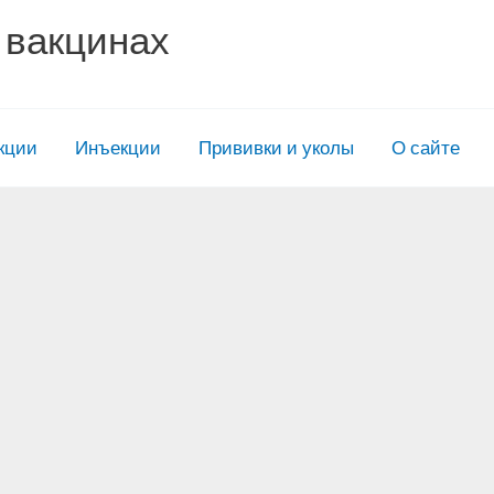
 вакцинах
кции
Инъекции
Прививки и уколы
О сайте