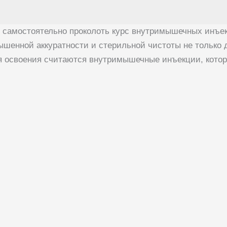
о самостоятельно проколоть курс внутримышечных инъек
енной аккуратности и стерильной чистоты не только д
 освоения считаются внутримышечные инъекции, котор
«Врач будущего»