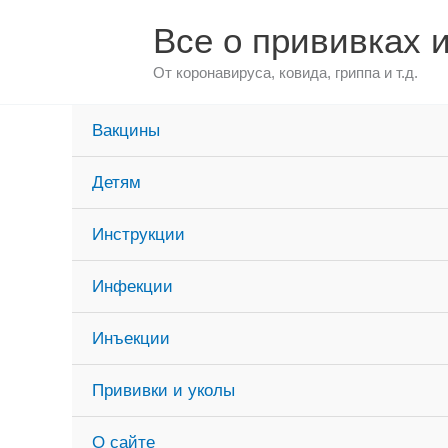
Перейти
Все о прививках 
к
содержимому
От коронавируса, ковида, гриппа и т.д.
Вакцины
Детям
Инструкции
Инфекции
Инъекции
Прививки и уколы
О сайте